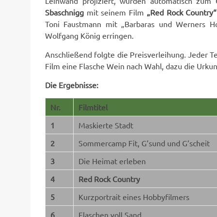
Leinwand projiziert, wurden automatisch zum 
Sbaschnigg
mit seinem Film
„Red Rock Country“
Toni Faustmann mit „Barbaras und Werners Ho
Wolfgang König erringen.
Anschließend folgte die Preisverleihung. Jeder
Film eine Flasche Wein nach Wahl, dazu die Urkun
Die Ergebnisse:
Nr.
Filmtitel
1
Maskierte Stadt
2
Sommercamp Fit, G’sund und G’scheit
3
Die Heimat erleben
4
Red Rock Country
5
Kurzportrait eines Hobbyfilmers
6
Flaschen voll Sand