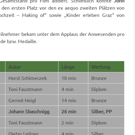
Gesamtstand pro Film addiert. Schließlich konnte
John
den ersten Platz vor den ex aequo zweiten Plätzen von
chzeit – Making of“ sowie „Kinder erleben Graz“ von
 Teilnehmer bekam unter dem Applaus der Anwesenden pro
de bzw. Medaille.
Autor
Länge
Wertung
Horst Schimeczek
10 min
Bronze
Toni Faustmann
4 min
Diplom
Gernot Heigl
14 min
Bronze
Johann Sbaschnigg
26 min
Silber, PP
Toni Faustmann
2 min
Diplom
Dieter Leitner
4 min
Silber