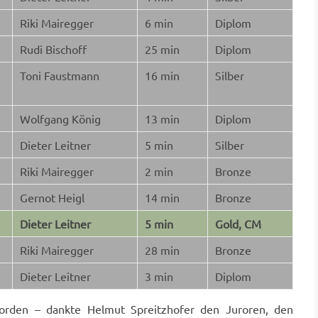
Riki Mairegger
6 min
Diplom
Rudi Bischoff
25 min
Diplom
Toni Faustmann
16 min
Silber
Wolfgang König
13 min
Diplom
Dieter Leitner
5 min
Silber
Riki Mairegger
2 min
Bronze
Gernot Heigl
14 min
Bronze
Dieter Leitner
5 min
Gold, CM
Riki Mairegger
28 min
Bronze
Dieter Leitner
3 min
Diplom
orden – dankte Helmut Spreitzhofer den Juroren, den