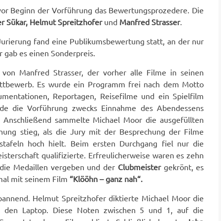
 vor Beginn der Vorführung das Bewertungsprozedere. Die
r Sükar, Helmut Spreitzhofer
und
Manfred Strasser
.
 Jurierung fand eine Publikumsbewertung statt, an der nur
r gab es einen Sonderpreis.
von Manfred Strasser, der vorher alle Filme in seinen
 Wettbewerb. Es wurde ein Programm frei nach dem Motto
entationen, Reportagen, Reisefilme und ein Spielfilm
de die Vorführung zwecks Einnahme des Abendessens
k. Anschließend sammelte Michael Moor die ausgefüllten
ung stieg, als die Jury mit der Besprechung der Filme
tafeln hoch hielt. Beim ersten Durchgang fiel nur die
isterschaft qualifizierte. Erfreulicherweise waren es zehn
 die Medaillen vergeben und der
Clubmeister
gekrönt, es
mal mit seinem Film
“Klööhn – ganz nah“.
annend. Helmut Spreitzhofer diktierte Michael Moor die
 den Laptop. Diese Noten zwischen 5 und 1, auf die