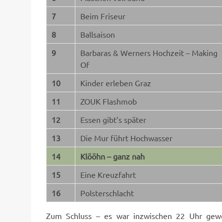
7
Beim Friseur
8
Ballsaison
9
Barbaras & Werners Hochzeit – Making
Of
10
Kinder erleben Graz
11
ZOUK Flashmob
12
Essen gibt’s später
13
Die Mur führt Hochwasser
14
Klööhn – ganz nah
15
Eine Kreuzfahrt
16
Polsterschlacht
Zum Schluss – es war inzwischen 22 Uhr gew