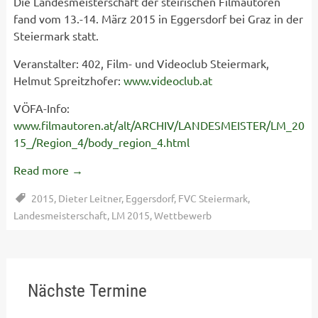
Die Landesmeisterschaft der steirischen Filmautoren
fand vom 13.-14. März 2015 in Eggersdorf bei Graz in der
Steiermark statt.
Veranstalter: 402, Film- und Videoclub Steiermark,
Helmut Spreitzhofer:
www.videoclub.at
VÖFA-Info:
www.filmautoren.at/alt/ARCHIV/LANDESMEISTER/LM_20
15_/Region_4/body_region_4.html
Read more
→
2015
,
Dieter Leitner
,
Eggersdorf
,
FVC Steiermark
,
Landesmeisterschaft
,
LM 2015
,
Wettbewerb
Nächste Termine