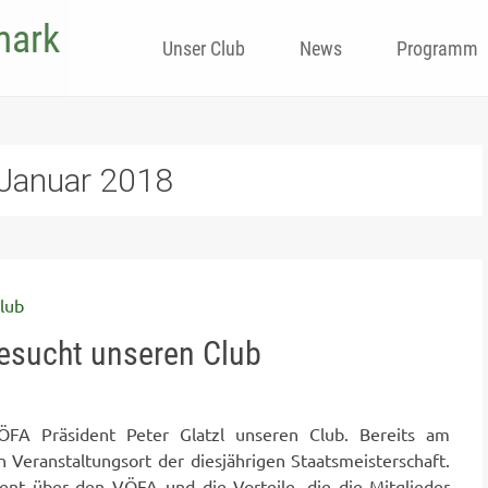
mark
Skip
Unser Club
News
Programm
to
content
Januar 2018
besucht unseren Club
A Präsident Peter Glatzl unseren Club. Bereits am
 Veranstaltungsort der diesjährigen Staatsmeisterschaft.
nt über den VÖFA und die Vorteile, die die Mitglieder