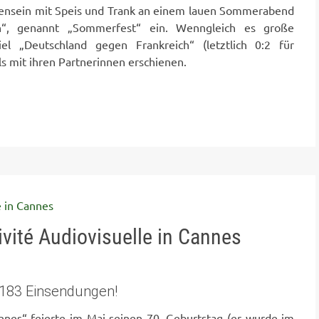
mmensein mit Speis und Trank an einem lauen Sommerabend
“, genannt „Sommerfest“ ein. Wenngleich es große
el „Deutschland gegen Frankreich“ (letztlich 0:2 für
ils mit ihren Partnerinnen erschienen.
ivité Audiovisuelle in Cannes
r 183 Einsendungen!
nes“ feierte im Mai seinen 70. Geburtstag (er wurde im