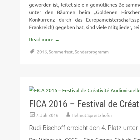
geworden ist, leitet sie ein gemütliches Beisa
unter den Bäumen beim „Goldenen Hirschen
Konkurrenz durch das Europameisterschaftsspi
Frankreich) gegeben hat, sind viele Mitglieder, te
Read more
→
2016
,
Sommerfest
,
Sonderprogramm
FICA 2016 – Festival de Créat
7. Juli 2016
Helmut Spreitzhofer
Rudi Bischoff erreicht den 4. Platz unte
Der Videoclub „CCCC – Cine Camera Club de Can