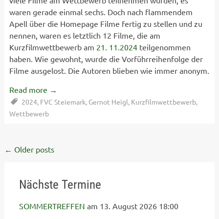
viele Filme am Wettbewerb teilnehmen würden, es
waren gerade einmal sechs. Doch nach flammendem
Apell über die Homepage Filme fertig zu stellen und zu
nennen, waren es letztlich 12 Filme, die am
Kurzfilmwettbewerb am
21. 11.2024
teilgenommen
haben. Wie gewohnt, wurde die Vorführreihenfolge der
Filme ausgelost. Die Autoren blieben wie immer anonym.
Read more
→
2024
,
FVC Steiemark
,
Gernot Heigl
,
Kurzfilmwettbewerb
,
Wettbewerb
Posts
←
Older posts
navigation
Nächste Termine
SOMMERTREFFEN
am 13. August 2026 18:00