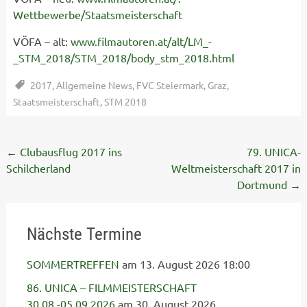
Wettbewerbe/Staatsmeisterschaft
VÖFA – alt:
www.filmautoren.at/alt/LM_-
_STM_2018/STM_2018/body_stm_2018.html
2017
,
Allgemeine News
,
FVC Steiermark
,
Graz
,
Staatsmeisterschaft
,
STM 2018
Post
←
Clubausflug 2017 ins
79. UNICA-
Schilcherland
Weltmeisterschaft 2017 in
navigation
Dortmund
→
Nächste Termine
SOMMERTREFFEN
am 13. August 2026 18:00
86. UNICA – FILMMEISTERSCHAFT
30.08.-05.09.2026
am 30. August 2026