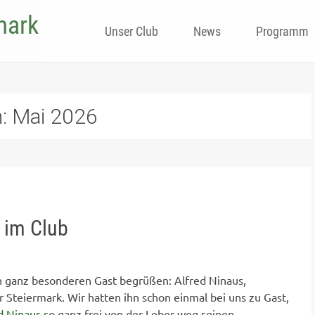
mark
Skip
Unser Club
News
Programm
to
content
h:
Mai 2026
 im Club
n ganz besonderen Gast begrüßen: Alfred Ninaus,
Steiermark. Wir hatten ihn schon einmal bei uns zu Gast,
d Ninaus
so ganz frei von der Leber weg seinen