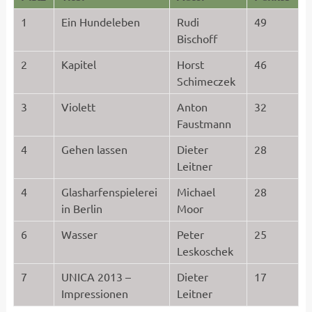
1
Ein Hundeleben
Rudi
49
Bischoff
2
Kapitel
Horst
46
Schimeczek
3
Violett
Anton
32
Faustmann
4
Gehen lassen
Dieter
28
Leitner
4
Glasharfenspielerei
Michael
28
in Berlin
Moor
6
Wasser
Peter
25
Leskoschek
7
UNICA 2013 –
Dieter
17
Impressionen
Leitner