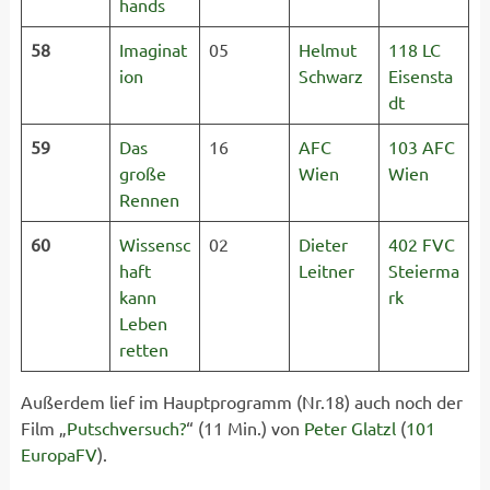
hands
58
Imaginat
05
Helmut
118 LC
ion
Schwarz
Eisensta
dt
59
Das
16
AFC
103 AFC
große
Wien
Wien
Rennen
60
Wissensc
02
Dieter
402 FVC
haft
Leitner
Steierma
kann
rk
Leben
retten
Außerdem lief im Hauptprogramm (Nr.18) auch noch der
Film „
Putschversuch?
“ (11 Min.) von
Peter Glatzl
(
101
EuropaFV
).