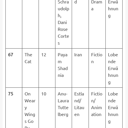
Schra
d
Dram
Erwä
udolp
a
hnun
h,
g
Dani
Rose
Corte
s
67
The
12
Paya
Iran
Fictio
Lobe
Cat
m
n
nde
Shad
Erwä
nia
hnun
g
75
On
10
Anu-
Estla
Fictio
Lobe
Wear
Laura
nd/
n/
nde
y
Tutte
Litau
Anim
Erwä
Wing
lberg
en
ation
hnun
s Go
g
By