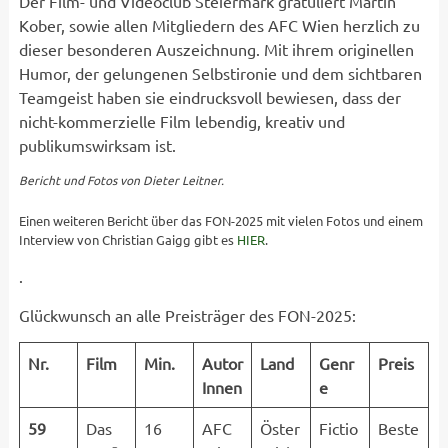
Der Film- und Videoclub Steiermark gratuliert Martin
Kober, sowie allen Mitgliedern des AFC Wien herzlich zu
dieser besonderen Auszeichnung. Mit ihrem originellen
Humor, der gelungenen Selbstironie und dem sichtbaren
Teamgeist haben sie eindrucksvoll bewiesen, dass der
nicht-kommerzielle Film lebendig, kreativ und
publikumswirksam ist.
Bericht und Fotos von Dieter Leitner.
Einen weiteren Bericht über das FON-2025 mit vielen Fotos und einem
Interview von Christian Gaigg gibt es
HIER
.
.
Glückwunsch an alle Preisträger des FON-2025:
Nr.
Film
Min.
Autor
Land
Genr
Preis
Innen
e
59
Das
16
AFC
Öster
Fictio
Beste