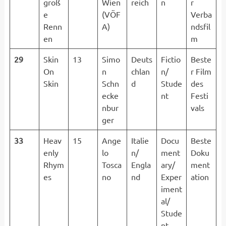
groß
Wien
reich
n
r
e
(VÖF
Verba
Renn
A)
ndsfil
en
m
29
Skin
13
Simo
Deuts
Fictio
Beste
On
n
chlan
n/
r Film
Skin
Schn
d
Stude
des
ecke
nt
Festi
nbur
vals
ger
33
Heav
15
Ange
Italie
Docu
Beste
enly
lo
n/
ment
Doku
Rhym
Tosca
Engla
ary/
ment
es
no
nd
Exper
ation
iment
al/
Stude
nt