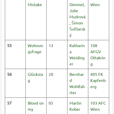
Mistake
Dimmel,
Wien
Julie
Mudrová
, Šimon
Šufliarsk
ý
55
Wohnun
13
Katharin
108
gsfrage
a
AFGV
Weiding
Ottakrin
er
g
56
Glücksta
20
Bernhar
405 FK
g
d
Kapfenb
Wohlfah
erg
rter
57
Blood on
05
Martin
103 AFC
my
Kober
Wien