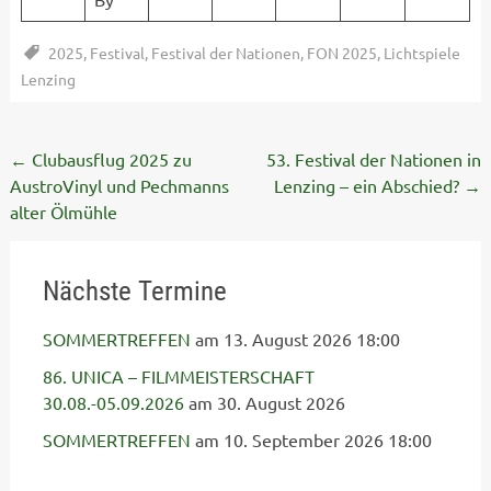
2025
,
Festival
,
Festival der Nationen
,
FON 2025
,
Lichtspiele
Lenzing
Post
←
Clubausflug 2025 zu
53. Festival der Nationen in
AustroVinyl und Pechmanns
Lenzing – ein Abschied?
→
navigation
alter Ölmühle
Nächste Termine
SOMMERTREFFEN
am 13. August 2026 18:00
86. UNICA – FILMMEISTERSCHAFT
30.08.-05.09.2026
am 30. August 2026
SOMMERTREFFEN
am 10. September 2026 18:00