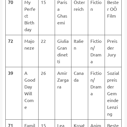
70
My
15
Paris
Öster
Fictio
Beste
Perfe
a
reich
n
r OÖ
ct
Ghas
Film
Birth
emi
day
72
Majo
22
Giulia
Italie
Fictio
Preis
neze
Gran
n
n/
der
dinet
Dram
Jury
ti
a
39
A
26
Amir
Cana
Fictio
Sozial
Good
Zarga
da
n/
preis
Day
ra
Dram
der
Will
a
Gem
Com
einde
e
Lenzi
ng
71
Famil
15
Lea
Kroat
Anim
Beste