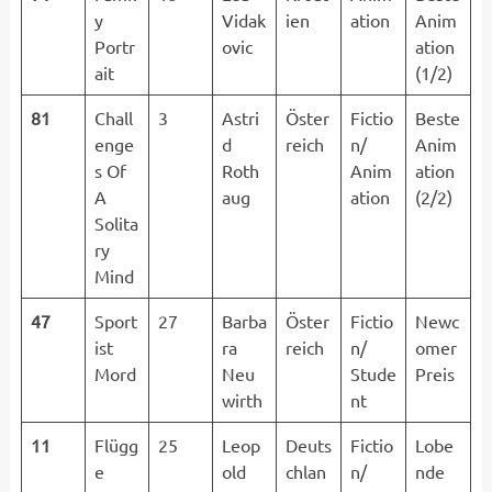
y
Vidak
ien
ation
Anim
Portr
ovic
ation
ait
(1/2)
81
Chall
3
Astri
Öster
Fictio
Beste
enge
d
reich
n/
Anim
s Of
Roth
Anim
ation
A
aug
ation
(2/2)
Solita
ry
Mind
47
Sport
27
Barba
Öster
Fictio
Newc
ist
ra
reich
n/
omer
Mord
Neu
Stude
Preis
wirth
nt
11
Flügg
25
Leop
Deuts
Fictio
Lobe
e
old
chlan
n/
nde