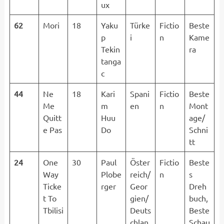
ux
62
Mori
18
Yaku
Türke
Fictio
Beste
p
i
n
Kame
Tekin
ra
tanga
c
44
Ne
18
Kari
Spani
Fictio
Beste
Me
m
en
n
Mont
Quitt
Huu
age/
e Pas
Do
Schni
tt
24
One
30
Paul
Öster
Fictio
Beste
Way
Plobe
reich/
n
s
Ticke
rger
Geor
Dreh
t To
gien/
buch,
Tbilisi
Deuts
Beste
chlan
Schau