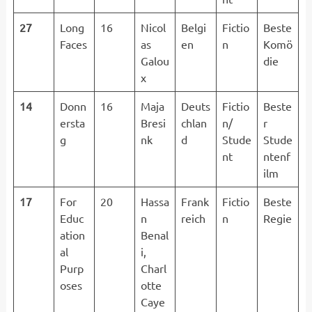
27
Long
16
Nicol
Belgi
Fictio
Beste
Faces
as
en
n
Komö
Galou
die
x
14
Donn
16
Maja
Deuts
Fictio
Beste
ersta
Bresi
chlan
n/
r
g
nk
d
Stude
Stude
nt
ntenf
ilm
17
For
20
Hassa
Frank
Fictio
Beste
Educ
n
reich
n
Regie
ation
Benal
al
i,
Purp
Charl
oses
otte
Caye