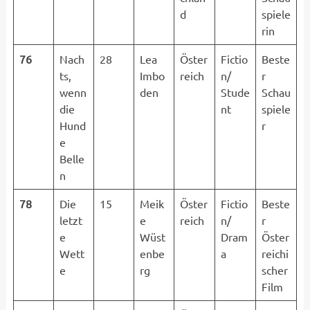
d
spiele
rin
76
Nach
28
Lea
Öster
Fictio
Beste
ts,
Imbo
reich
n/
r
wenn
den
Stude
Schau
die
nt
spiele
Hund
r
e
Belle
n
78
Die
15
Meik
Öster
Fictio
Beste
letzt
e
reich
n/
r
e
Wüst
Dram
Öster
Wett
enbe
a
reichi
e
rg
scher
Film