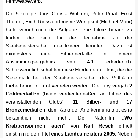
Filmwettbewerb.
Die 5-köpfige Jury: Christa Wolfrum, Peter Pipal, Ernst
Thurner, Erich Riess und meine Wenigkeit (Michael Moor)
hatte vornehmlich die Aufgabe, jene Filme heraus zu
finden, die sich für die Teilnahme an der
Staatsmeisterschaft qualifizieren konnten. Dazu ist
mindestens eine Silbermedaille mit einem
Abstimmungsergebnis von 4:1 erforderlich.
Schlussendlich schafften diese Hürde neun Filme, die die
Steiermark bei der Staatsmeisterschaft des VÖFA in
Fieberbrunn in Tirol vertreten werden. Die Jury vergab
2
Goldmedaillen
(beide verdientermaßen an Filme des
veranstaltenden Clubs),
11 Silber- und 17
Bronzemedaillen
, den Rang der Anerkennung gibt es ja
bekanntlich nicht mehr. Der Naturfilm
„Wo
Krabbenspinnen jagen“
von
Karl Resch
erhielt
einstimmig den Titel eines
Landesmeisters 2005.
Neben