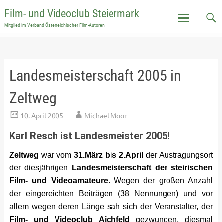
Film- und Videoclub Steiermark
Mitglied im Verband Österreichischer Film-Autoren
Skip
to
content
Landesmeisterschaft 2005 in
Zeltweg
10. April 2005
Michael Moor
Karl Resch ist Landesmeister 2005!
Zeltweg
war vom
31.März bis 2.April
der Austragungsort
der diesjährigen
Landesmeisterschaft der steirischen
Film- und Videoamateure
. Wegen der großen Anzahl
der eingereichten Beiträgen (38 Nennungen) und vor
allem wegen deren Länge sah sich der Veranstalter, der
Film- und Videoclub Aichfeld
gezwungen, diesmal