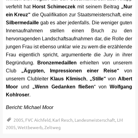
verfehlt hat
Horst Schimeczek
mit seinem Beitrag
„Nur
ein Kreuz“
die Qualifikation zur Staatsmeisterschaft, eine
Silbermedaille
gab es aber jedenfalls. Die weniger guten
Innenaufnahmen stellen einen Bruch zu den
hervorragenden Landschaftsaufnahmen dar, die Rolle der
jungen Frau ist ebenso unklar wie zu wem die erzählende
Frau eigentlich spricht, argumentierte die Jury in ihrer
Begründung.
Bronzemedaillen
erhielten von unserem
Club
„Ägypten, Impressionen einer Reise“
von
unserem Clubleiter
Klaus Klimisch
,
„Stille“
von
Albert
Moor
und
„Wenn Gedanken fließen
“ von
Wolfgang
Kohlroser
.
Bericht: Michael Moor
2005
,
FVC Aichfeld
,
Karl Resch
,
Landesmeisterschaft
,
LM
2005
,
Wettbewerb
,
Zeltweg