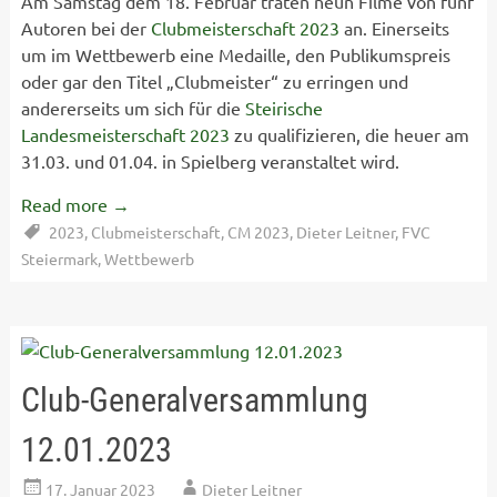
Am Samstag dem 18. Februar traten neun Filme von fünf
Autoren bei der
Clubmeisterschaft 2023
an. Einerseits
um im Wettbewerb eine Medaille, den Publikumspreis
oder gar den Titel „Clubmeister“ zu erringen und
andererseits um sich für die
Steirische
Landesmeisterschaft 2023
zu qualifizieren, die heuer am
31.03. und 01.04. in Spielberg veranstaltet wird.
Read more
→
2023
,
Clubmeisterschaft
,
CM 2023
,
Dieter Leitner
,
FVC
Steiermark
,
Wettbewerb
Club-Generalversammlung
12.01.2023
17. Januar 2023
Dieter Leitner