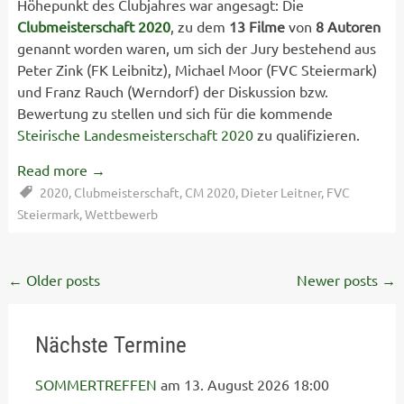
Höhepunkt des Clubjahres war angesagt: Die
Clubmeisterschaft 2020
, zu dem
13 Filme
von
8 Autoren
genannt worden waren, um sich der Jury bestehend aus
Peter Zink (FK Leibnitz), Michael Moor (FVC Steiermark)
und Franz Rauch (Werndorf) der Diskussion bzw.
Bewertung zu stellen und sich für die kommende
Steirische Landesmeisterschaft 2020
zu qualifizieren.
Read more
→
2020
,
Clubmeisterschaft
,
CM 2020
,
Dieter Leitner
,
FVC
Steiermark
,
Wettbewerb
Posts
←
Older posts
Newer posts
→
navigation
Nächste Termine
SOMMERTREFFEN
am 13. August 2026 18:00