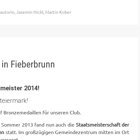
autorin
,
Jasemin Hickl
,
Martin Kober
 in Fieberbrunn
smeister 2014!
teiermark!
nf Bronzemedaillen für unseren Club.
im Sommer 2013 fand nun auch die
Staatsmeisterschaft der
nn
statt. Im großzügigen Gemeindezentrum mitten im Ort
versorgt.