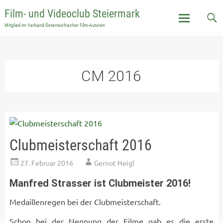
Film- und Videoclub Steiermark
Mitglied im Verband Österreichischer Film-Autoren
Skip
to
content
CM 2016
Clubmeisterschaft 2016
27. Februar 2016
Gernot Heigl
Manfred Strasser ist Clubmeister 2016!
Medaillenregen bei der Clubmeisterschaft.
Schon bei der Nennung der Filme gab es die erste