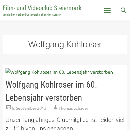
Film- und Videoclub Steiermark
Mitglied im Verband Österreichischer Film-Autoren
Skip
to
content
Wolfgang Kohlroser
Wolfgang Kohlroser im 60.
Lebensjahr verstorben
6. September 2013
Thomas Schauer
Unser langjähriges Clubmitglied ist leider viel
zu früh von uns gegangen.