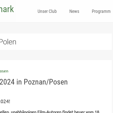
mark
Skip
Unser Club
News
Programm
to
content
Polen
 2024 in Poznan/Posen
2024!
ellen, unabhängigen Film-Autoren findet heuer vom 18.