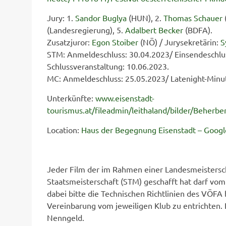
Jury: 1.
Sandor Buglya
(HUN), 2.
Thomas Schauer
(Landesregierung), 5.
Adalbert Becker
(BDFA).
Zusatzjuror:
Egon Stoiber
(NÖ) / Jurysekretärin:
S
STM: Anmeldeschluss: 30.04.2023/ Einsendeschlus
Schlussveranstaltung: 10.06.2023.
MC: Anmeldeschluss: 25.05.2023/ Latenight-Minu
Unterkünfte:
www.eisenstadt-
tourismus.at/fileadmin/leithaland/bilder/Beherb
Location:
Haus der Begegnung Eisenstadt – Goog
Jeder Film der im Rahmen einer Landesmeisterscha
Staatsmeisterschaft (STM) geschafft hat darf vom
dabei bitte die Technischen Richtlinien des VÖFA
Vereinbarung vom jeweiligen Klub zu entrichten.
Nenngeld.