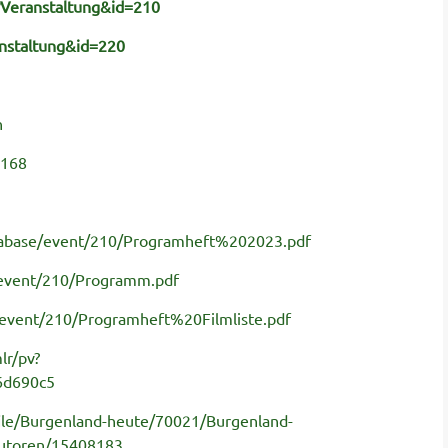
?Veranstaltung&id=210
nstaltung&id=220
n
8168
atabase/event/210/Programheft%202023.pdf
/event/210/Programm.pdf
/event/210/Programheft%20Filmliste.pdf
lr/pv?
6d690c5
ofile/Burgenland-heute/70021/Burgenland-
autoren/15408183