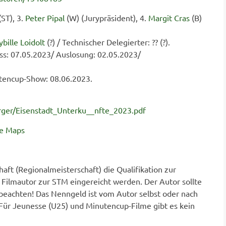
(ST), 3.
Peter Pipal
(W) (Jurypräsident), 4.
Margit Cras
(B)
ybille Loidolt
(?) / Technischer Delegierter: ?? (?).
s: 07.05.2023/ Auslosung: 02.05.2023/
tencup-Show: 08.06.2023.
erger/Eisenstadt_Unterku__nfte_2023.pdf
le Maps
ft (Regionalmeisterschaft) die Qualifikation zur
 Filmautor zur STM eingereicht werden. Der Autor sollte
 beachten! Das Nenngeld ist vom Autor selbst oder nach
 Für Jeunesse (U25) und Minutencup-Filme gibt es kein