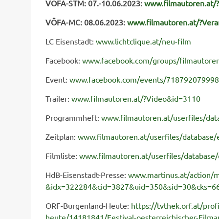
VÖFA-STM: 07.-10.06.2023:
www.filmautoren.at/
VÖFA-MC: 08.06.2023:
www.filmautoren.at/?Vera
LC Eisenstadt:
www.lichtclique.at/neu-film
Facebook:
www.facebook.com/groups/filmautore
Event:
www.facebook.com/events/71879207999
Trailer:
www.filmautoren.at/?Video&id=3110
Programmheft:
www.filmautoren.at/userfiles/d
Zeitplan:
www.filmautoren.at/userfiles/database
Filmliste:
www.filmautoren.at/userfiles/database
HdB-Eisenstadt-Presse:
www.martinus.at/action/m
&idx=322284&cid=3827&uid=350&sid=30&cks=6
ORF-Burgenland-Heute:
https://tvthek.orf.at/pr
heute/14181841/Festival-oesterreichischer-Film