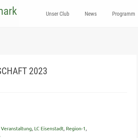
mark
Skip
Unser Club
News
Programm
to
content
SCHAFT 2023
 Veranstaltung
,
LC Eisenstadt
,
Region-1
,
b