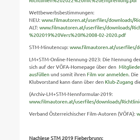
Richtlinien%202022%20mit%20Empfehlung.pdf
Wettbewerbsbestimmungen:
NEU:
www.filmautoren.at/userfiles/downloads/R
ALT:
www.filmautoren.at/userfiles/downloads/R
%202019%20Vers%20I%2008-02-2020.pdf
STM-Minutencup:
www.filmautoren.at/userfiles
LM+STM-Online-Nennung-2023: Die Nennung der Fi
sich auf der VÖFA-Homepage über den
Mitglied
ausfüllen
und somit ihren
Film vor anmelden
. Die
Klubvorstand kann dann über den
Klub-Zugang
di
(Archiv-LM+STM-Nennformular-2019:
www.filmautoren.at/userfiles/downloads/Richtl
Verband Österreichischer Film-Autoren (VÖFA):
w
Nachlese STM 2019 Fieberbrunn: