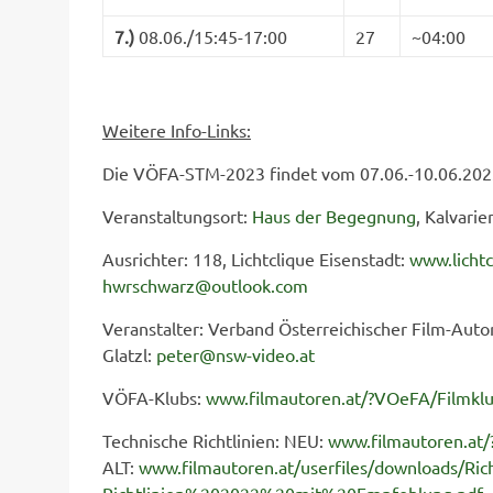
7.
)
08.06./15:45-17:00
27
~04:00
Weitere Info-Links:
Die VÖFA-STM-2023 findet vom 07.06.-10.06.2023 
Veranstaltungsort:
Haus der Begegnung
, Kalvari
Ausrichter: 118, Lichtclique Eisenstadt:
www.lichtc
hwrschwarz@outlook.com
Veranstalter: Verband Österreichischer Film-Aut
Glatzl:
peter@nsw-video.at
VÖFA-Klubs:
www.filmautoren.at/?VOeFA/Filmkl
Technische Richtlinien: NEU:
www.filmautoren.at/?
ALT:
www.filmautoren.at/userfiles/downloads/Rich