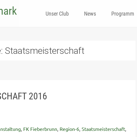
mark
Skip
Unser Club
News
Programm
to
content
e:
Staatsmeisterschaft
SCHAFT 2016
nstaltung
,
FK Fieberbrunn
,
Region-6
,
Staatsmeisterschaft
,