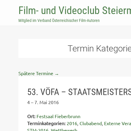
Film- und Videoclub Steier
Mitglied im Verband Österreichischer Film-Autoren
Termin Kategori
Spätere Termine
→
53. VÖFA – STAATSMEISTER
4
–
7. Mai 2016
Ort:
Festsaal Fieberbrunn
Terminkategorien:
2016
,
Clubabend
,
Externe Vera
STM-2016
,
Wettbewerb