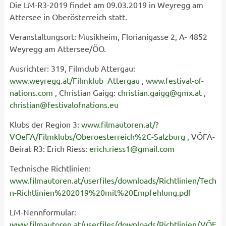
Die LM-R3-2019 findet am 09.03.2019 in Weyregg am
Attersee in Oberösterreich statt.
Veranstaltungsort: Musikheim, Florianigasse 2, A- 4852
Weyregg am Attersee/ÖO.
Ausrichter: 319, Filmclub Attergau:
www.weyregg.at/Filmklub_Attergau
,
www.festival-of-
nations.com
, Christian Gaigg:
christian.gaigg@gmx.at
,
christian@festivalofnations.eu
Klubs der Region 3:
www.filmautoren.at/?
VOeFA/Filmklubs/Oberoesterreich%2C-Salzburg
, VÖFA-
Beirat R3:
Erich
Riess
:
erich.riess1@gmail.com
Technische Richtlinien:
www.filmautoren.at/userfiles/downloads/Richtlinien/Tech
n-Richtlinien%202019%20mit%20Empfehlung.pdf
LM-Nennformular:
www.filmautoren.at/userfiles/downloads/Richtlinien/VÖF