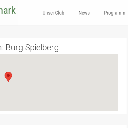
mark
Skip
Unser Club
News
Programm
to
content
m:
Burg Spielberg