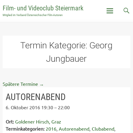
Film- und Videoclub Steiermark
Mitglied im Verband Österreichischer Film-Autoren
Skip
to
content
Termin Kategorie:
Georg
Jungbauer
Spätere Termine
→
AUTORENABEND
6. Oktober 2016 19:30
–
22:00
Ort:
Goldener Hirsch, Graz
Terminkategorien:
2016
,
Autorenabend
,
Clubabend
,