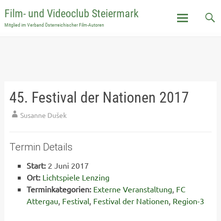
Film- und Videoclub Steiermark
Mitglied im Verband Österreichischer Film-Autoren
Skip
to
content
45. Festival der Nationen 2017
Susanne Dušek
Termin Details
Start:
2 Juni 2017
Ort:
Lichtspiele Lenzing
Terminkategorien:
Externe Veranstaltung
,
FC
Attergau
,
Festival
,
Festival der Nationen
,
Region-3