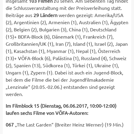
insgesamt
103 Filmen
zu sehen. Am siebenten Tag findet
die Schlussveranstaltung mit der Preisverleihung statt.
Beiträge aus
29 Ländern
werden gezeigt: Amerika/USA
(2), Argentinien (2), Armenien (1), Australien (1), Ägypten
(2), Belgien (2), Bulgarien (3), China (1), Deutschland
(15)+ BDFA-Block (6), Dänemark (1), Frankreich (7),
Großbritannien/UK (1), Iran (7), Island (1), Israel (2), Japan
(1), Kasachstan (1), Myanmar (1), Nepal (1), Österreich
(13)+ VÖFA-Block (6), Palästina (1), Russland (4), Schweiz
(2), Spanien (13), Südkorea (1), Türkei (1), Ukraine (1),
Ungarn (1), Zypern (1). Dabei ist auch ein Jugend-Block,
bei dem die Filme die bei der Jugendfilmakademie
„Lenzinale“ (20.05.-02.06.) entstanden sind gezeigt
werden.
Im Filmblock 15 (Dienstag, 06.06.2017, 10:00-12:00)
laufen sechs Filme von VÖFA-Autoren:
067
„The Last Garden“ (Breiter Heinz Werner) (19 Min.)