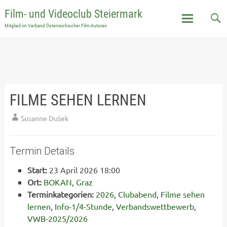
Film- und Videoclub Steiermark
Mitglied im Verband Österreichischer Film-Autoren
Skip
to
content
FILME SEHEN LERNEN
Susanne Dušek
Termin Details
Start:
23 April 2026 18:00
Ort:
BOKAN, Graz
Terminkategorien:
2026
,
Clubabend
,
Filme sehen
lernen
,
Info-1/4-Stunde
,
Verbandswettbewerb
,
VWB-2025/2026