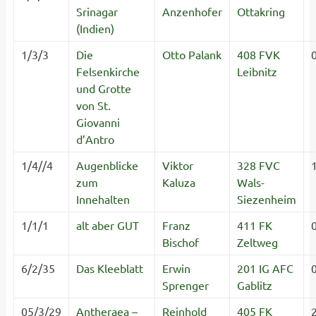
Srinagar
Anzenhofer
Ottakring
(Indien)
1/3/3
Die
Otto Palank
408 FVK
Felsenkirche
Leibnitz
und Grotte
von St.
Giovanni
d’Antro
1/4//4
Augenblicke
Viktor
328 FVC
zum
Kaluza
Wals-
Innehalten
Siezenheim
1/1/1
alt aber GUT
Franz
411 FK
Bischof
Zeltweg
6/2/35
Das Kleeblatt
Erwin
201 IG AFC
Sprenger
Gablitz
05/3/29
Antheraea –
Reinhold
405 FK