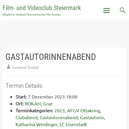
Film- und Videoclub Steiermark
Mitglied im Verband Österreichischer Film-Autoren
Skip
to
content
GASTAUTORINNENABEND
Susanne Dušek
Termin Details
Start:
7 Dezember 2023 18:00
Ort:
BOKAN, Graz
Terminkategorien:
2023
,
AFGV Ottakring
,
Clubabend
,
Gastautorenabend
,
Gastautorin
,
Katharina Weidinger
,
LC Eisenstadt