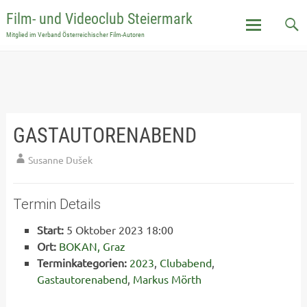
Film- und Videoclub Steiermark
Mitglied im Verband Österreichischer Film-Autoren
Skip
to
content
GASTAUTORENABEND
Susanne Dušek
Termin Details
Start:
5 Oktober 2023 18:00
Ort:
BOKAN, Graz
Terminkategorien:
2023
,
Clubabend
,
Gastautorenabend
,
Markus Mörth