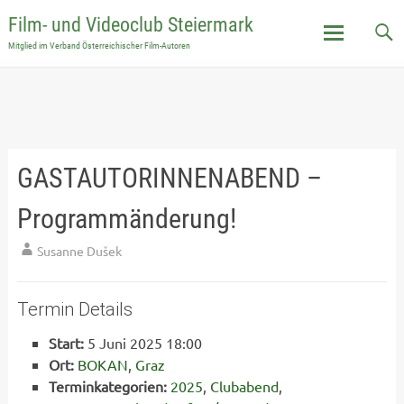
Film- und Videoclub Steiermark
Mitglied im Verband Österreichischer Film-Autoren
Skip
to
content
GASTAUTORINNENABEND –
Programmänderung!
Susanne Dušek
Termin Details
Start:
5 Juni 2025 18:00
Ort:
BOKAN, Graz
Terminkategorien:
2025
,
Clubabend
,