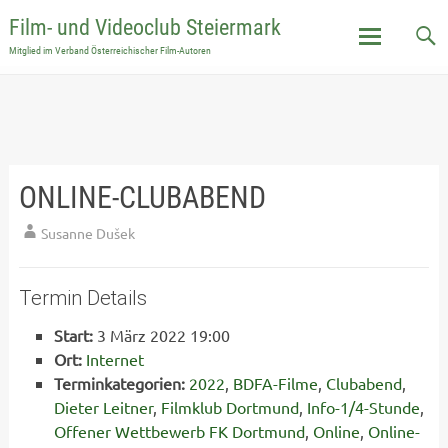
Film- und Videoclub Steiermark
Mitglied im Verband Österreichischer Film-Autoren
Skip
to
content
ONLINE-CLUBABEND
Susanne Dušek
Termin Details
Start:
3 März 2022 19:00
Ort:
Internet
Terminkategorien:
2022
,
BDFA-Filme
,
Clubabend
,
Dieter Leitner
,
Filmklub Dortmund
,
Info-1/4-Stunde
,
Offener Wettbewerb FK Dortmund
,
Online
,
Online-