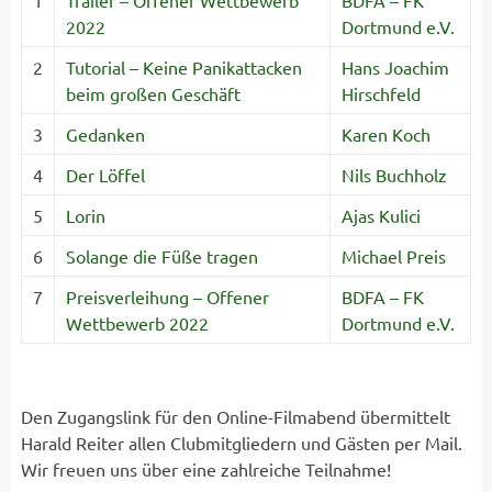
1
Trailer – Offener Wettbewerb
BDFA – FK
2022
Dortmund e.V.
2
Tutorial – Keine Panikattacken
Hans Joachim
beim großen Geschäft
Hirschfeld
3
Gedanken
Karen Koch
4
Der Löffel
Nils Buchholz
5
Lorin
Ajas Kulici
6
Solange die Füße tragen
Michael Preis
7
Preisverleihung – Offener
BDFA – FK
Wettbewerb 2022
Dortmund e.V.
Den Zugangslink für den Online-Filmabend übermittelt
Harald Reiter allen Clubmitgliedern und Gästen per Mail.
Wir freuen uns über eine zahlreiche Teilnahme!