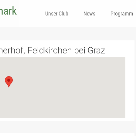
mark
Skip
Unser Club
News
Programm
to
content
nerhof, Feldkirchen bei Graz