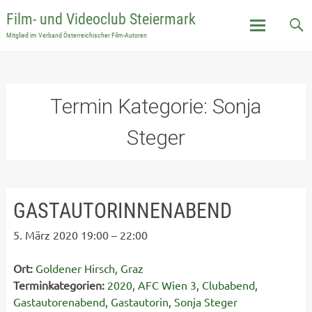
Film- und Videoclub Steiermark
Mitglied im Verband Österreichischer Film-Autoren
Skip
to
content
Termin Kategorie:
Sonja
Steger
GASTAUTORINNENABEND
5. März 2020 19:00
–
22:00
Ort:
Goldener Hirsch, Graz
Terminkategorien:
2020
,
AFC Wien 3
,
Clubabend
,
Gastautorenabend
,
Gastautorin
,
Sonja Steger