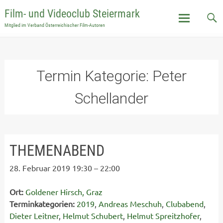
Film- und Videoclub Steiermark
Mitglied im Verband Österreichischer Film-Autoren
Skip
to
content
Termin Kategorie:
Peter
Schellander
THEMENABEND
28. Februar 2019 19:30
–
22:00
Ort:
Goldener Hirsch, Graz
Terminkategorien:
2019
,
Andreas Meschuh
,
Clubabend
,
Dieter Leitner
,
Helmut Schubert
,
Helmut Spreitzhofer
,