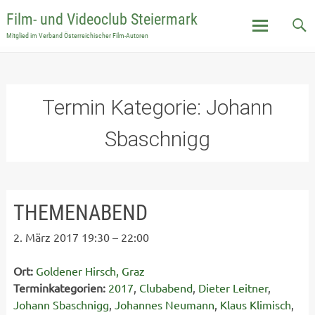
Film- und Videoclub Steiermark
Mitglied im Verband Österreichischer Film-Autoren
Skip
to
content
Termin Kategorie:
Johann
Sbaschnigg
THEMENABEND
2. März 2017 19:30
–
22:00
Ort:
Goldener Hirsch, Graz
Terminkategorien:
2017
,
Clubabend
,
Dieter Leitner
,
Johann Sbaschnigg
,
Johannes Neumann
,
Klaus Klimisch
,